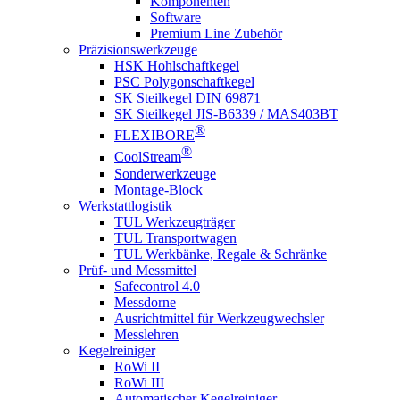
Komponenten
Software
Premium Line Zubehör
Präzisionswerkzeuge
HSK Hohlschaftkegel
PSC Polygonschaftkegel
SK Steilkegel DIN 69871
SK Steilkegel JIS-B6339 / MAS403BT
®
FLEXIBORE
®
CoolStream
Sonderwerkzeuge
Montage-Block
Werkstattlogistik
TUL Werkzeugträger
TUL Transportwagen
TUL Werkbänke, Regale & Schränke
Prüf- und Messmittel
Safecontrol 4.0
Messdorne
Ausrichtmittel für Werkzeugwechsler
Messlehren
Kegelreiniger
RoWi II
RoWi III
Automatischer Kegelreiniger