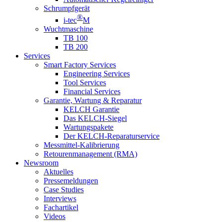
Schrumpfgerät
®
i-tec
M
Wuchtmaschine
TB 100
TB 200
Services
Smart Factory Services
Engineering Services
Tool Services
Financial Services
Garantie, Wartung & Reparatur
KELCH Garantie
Das KELCH-Siegel
Wartungspakete
Der KELCH-Reparaturservice
Messmittel-Kalibrierung
Retourenmanagement (RMA)
Newsroom
Aktuelles
Pressemeldungen
Case Studies
Interviews
Fachartikel
Videos