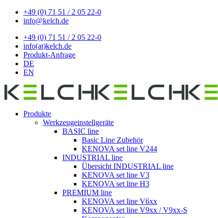
+49 (0) 71 51 / 2 05 22-0
info@kelch.de
+49 (0) 71 51 / 2 05 22-0
info(at)kelch.de
Produkt-Anfrage
DE
EN
Produkte
Werkzeugeinstellgeräte
BASIC line
Basic Line Zubehör
KENOVA set line V244
INDUSTRIAL line
Übersicht INDUSTRIAL line
KENOVA set line V3
KENOVA set line H3
PREMIUM line
KENOVA set line V6xx
KENOVA set line V9xx / V9xx-S