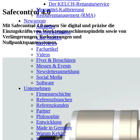
Der KELCH-Reparaturservice
Messmittel-Kalibrierung
Safecontrol 4.0
Retourenmanagement (RMA)
Newsroom
Mit Safecontrol 4.0 messen Sie digital und präzise die
Aktuelles
Einzugskräfte von Werkzeugmaschinenspindeln sowie von
Pressemeldungen
Verlängerungen, Reduzierungen und
Case Studies
Nullpunktspannsystemen.
Interviews
Fachartikel
Videos
Flyer & Broschüren
Messen & Events
Newsletteranmeldung
Social Media
Software
Unternehmen
Firmengeschichte
Referenzbranchen
Referenzkunden
Partner
Philosophie
Entwicklung
Made in Germany
Warum Kelch?
Karriere