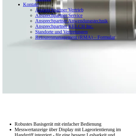
Kontakt
Ansprechpartner Vertrieb
Ansprechpartner Service
Ansprechpartner Anwendungstechnik
Ansprechpartner KELCH Inc.
Standorte und Vertretungen
Retourenmanagement (RMA) – Formular
Robustes Basisgerät mit einfacher Bedienung
Messwertanzeige über Display mit Lageorientierung im
Handgriff integriert - für eine bessere Lesbarkeit und