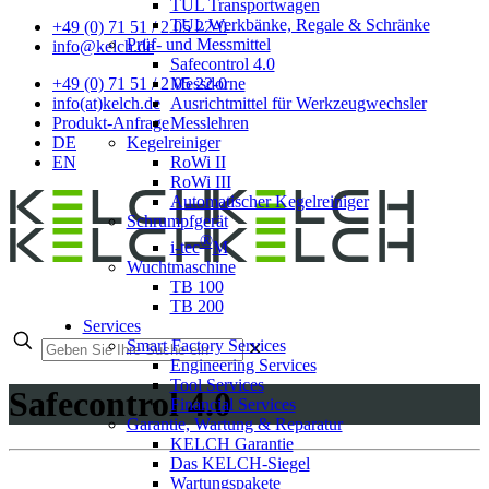
TUL Transportwagen
TUL Werkbänke, Regale & Schränke
+49 (0) 71 51 / 2 05 22-0
Prüf- und Messmittel
info@kelch.de
Safecontrol 4.0
Messdorne
+49 (0) 71 51 / 2 05 22-0
Ausrichtmittel für Werkzeugwechsler
info(at)kelch.de
Messlehren
Produkt-Anfrage
Kegelreiniger
DE
RoWi II
EN
RoWi III
Automatischer Kegelreiniger
Schrumpfgerät
®
i-tec
M
Wuchtmaschine
TB 100
TB 200
Services
Smart Factory Services
✕
Engineering Services
Tool Services
Safecontrol 4.0
Financial Services
Garantie, Wartung & Reparatur
KELCH Garantie
Das KELCH-Siegel
Wartungspakete