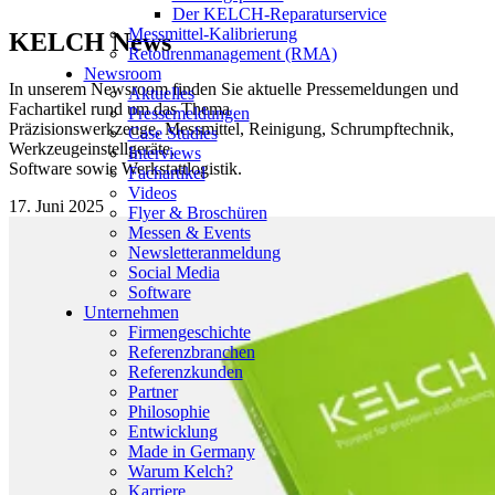
Der KELCH-Reparaturservice
Messmittel-Kalibrierung
KELCH News
Retourenmanagement (RMA)
Newsroom
In unserem Newsroom finden Sie aktuelle Pressemeldungen und
Aktuelles
Fachartikel rund um das Thema
Pressemeldungen
Präzisionswerkzeuge, Messmittel, Reinigung, Schrumpftechnik,
Case Studies
Werkzeugeinstellgeräte,
Interviews
Software sowie Werkstattlogistik.
Fachartikel
Videos
17. Juni 2025
Flyer & Broschüren
Messen & Events
Newsletteranmeldung
Social Media
Software
Unternehmen
Firmengeschichte
Referenzbranchen
Referenzkunden
Partner
Philosophie
Entwicklung
Made in Germany
Warum Kelch?
Karriere