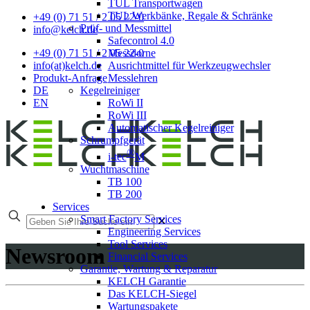
TUL Transportwagen
TUL Werkbänke, Regale & Schränke
+49 (0) 71 51 / 2 05 22-0
Prüf- und Messmittel
info@kelch.de
Safecontrol 4.0
Messdorne
+49 (0) 71 51 / 2 05 22-0
Ausrichtmittel für Werkzeugwechsler
info(at)kelch.de
Messlehren
Produkt-Anfrage
Kegelreiniger
DE
RoWi II
EN
RoWi III
Automatischer Kegelreiniger
Schrumpfgerät
®
i-tec
M
Wuchtmaschine
TB 100
TB 200
Services
Smart Factory Services
✕
Engineering Services
Tool Services
Newsroom
Financial Services
Garantie, Wartung & Reparatur
KELCH Garantie
Das KELCH-Siegel
Wartungspakete