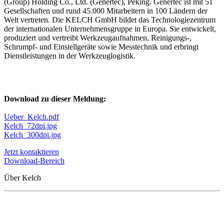
(Group) Holding Co., Ltd. (Genertec), Peking. Genertec ist mit 51
Gesellschaften und rund 45.000 Mitarbeitern in 100 Ländern der
Welt vertreten. Die KELCH GmbH bildet das Technologiezentrum
der internationalen Unternehmensgruppe in Europa. Sie entwickelt,
produziert und vertreibt Werkzeugaufnahmen, Reinigungs-,
Schrumpf- und Einstellgeräte sowie Messtechnik und erbringt
Dienstleistungen in der Werkzeuglogistik.
Download zu dieser Meldung:
Ueber_Kelch.pdf
Kelch_72dpi.jpg
Kelch_300dpi.jpg
Jetzt kontaktieren
Download-Bereich
Über Kelch