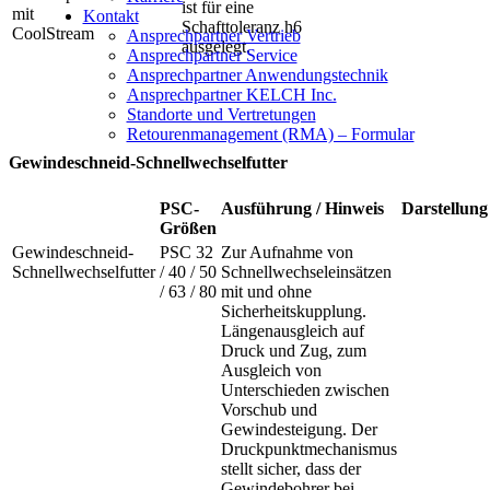
ist für eine
mit
Kontakt
Schafttoleranz h6
CoolStream
Ansprechpartner Vertrieb
ausgelegt.
Ansprechpartner Service
Ansprechpartner Anwendungstechnik
Ansprechpartner KELCH Inc.
Standorte und Vertretungen
Retourenmanagement (RMA) – Formular
Gewindeschneid-Schnellwechselfutter
PSC-
Ausführung / Hinweis
Darstellung
Größen
Gewindeschneid-
PSC 32
Zur Aufnahme von
Schnellwechselfutter
/ 40 / 50
Schnellwechseleinsätzen
/ 63 / 80
mit und ohne
Sicherheitskupplung.
Längenausgleich auf
Druck und Zug, zum
Ausgleich von
Unterschieden zwischen
Vorschub und
Gewindesteigung. Der
Druckpunktmechanismus
stellt sicher, dass der
Gewindebohrer bei