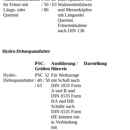
für Fräser mit
/ 50 / 63
Walzenstirnfräsern
Längs- oder
/ 80
und Messerköpfen
Quernut
mit Längsoder
Quernut.
Fräsermitnahme
nach DIN 138.
Hydro-Dehnspannfutter
PSC-
Ausführung /
Darstellung
Größen
Hinweis
Hydro-
PSC 32
Für Werkzeuge
Dehnspannfutter
/ 40 / 50
mit Schaft nach
/ 63
DIN 1835 Form
A und B und
DIN 6535 Form
HA und HB.
Schäfte nach
DIN 6535 Form
HE können nur
in Verbindung
mit