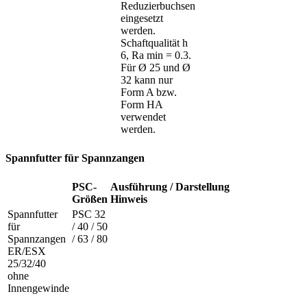
Reduzierbuchsen
eingesetzt
werden.
Schaftqualität h
6, Ra min = 0.3.
Für Ø 25 und Ø
32 kann nur
Form A bzw.
Form HA
verwendet
werden.
Spannfutter für Spannzangen
PSC-
Ausführung /
Darstellung
Größen
Hinweis
Spannfutter
PSC 32
für
/ 40 / 50
Spannzangen
/ 63 / 80
ER/ESX
25/32/40
ohne
Innengewinde