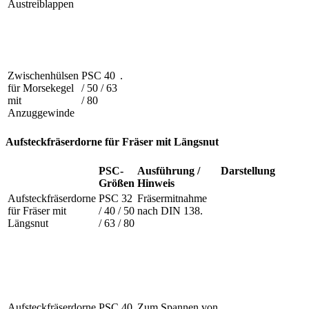
Austreiblappen
Zwischenhülsen
PSC 40
.
für Morsekegel
/ 50 / 63
mit
/ 80
Anzuggewinde
Aufsteckfräserdorne für Fräser mit Längsnut
PSC-
Ausführung /
Darstellung
Größen
Hinweis
Aufsteckfräserdorne
PSC 32
Fräsermitnahme
für Fräser mit
/ 40 / 50
nach DIN 138.
Längsnut
/ 63 / 80
Aufsteckfräserdorne
PSC 40
Zum Spannen von