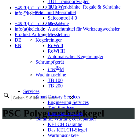
TUL Transportwagen
TUL Werkbänke, Regale & Schränke
+49 (0) 71 51 / 2 05 22-0
Prüf- und Messmittel
info@kelch.de
Safecontrol 4.0
Messdorne
+49 (0) 71 51 / 2 05 22-0
Ausrichtmittel für Werkzeugwechsler
info(at)kelch.de
Messlehren
Produkt-Anfrage
Kegelreiniger
DE
RoWi II
EN
RoWi III
Automatischer Kegelreiniger
Schrumpfgerät
®
i-tec
M
Wuchtmaschine
TB 100
TB 200
Services
Smart Factory Services
✕
Engineering Services
Tool Services
PSC Polygonschaftkegel
Financial Services
Garantie, Wartung & Reparatur
KELCH Garantie
Das KELCH-Siegel
Wartungspakete