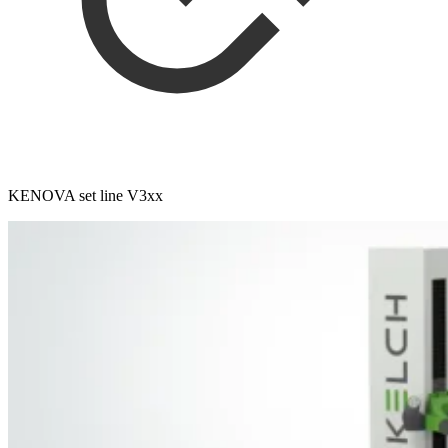
KENOVA set line V3xx