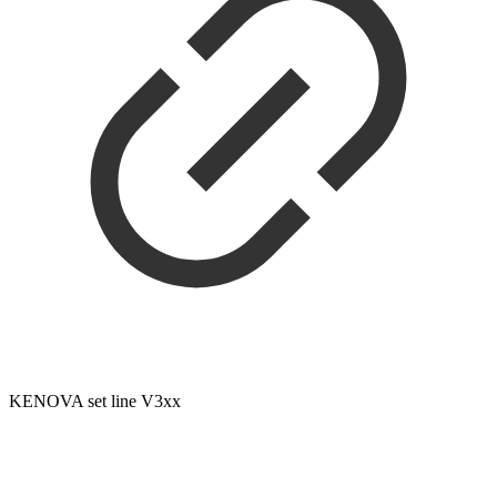
KENOVA set line V3xx