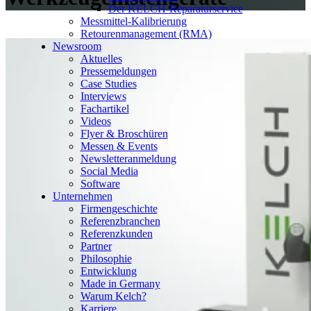
Der KELCH-Reparaturservice
Messmittel-Kalibrierung
Retourenmanagement (RMA)
Newsroom
Aktuelles
Pressemeldungen
Case Studies
Interviews
Fachartikel
Videos
Flyer & Broschüren
Messen & Events
Newsletteranmeldung
Social Media
Software
Unternehmen
Firmengeschichte
Referenzbranchen
Referenzkunden
Partner
Philosophie
Entwicklung
Made in Germany
Warum Kelch?
Karriere