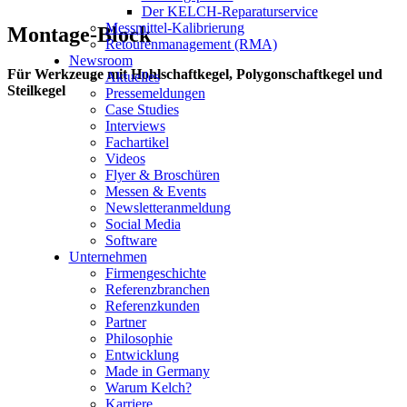
Der KELCH-Reparaturservice
Messmittel-Kalibrierung
Montage-Block
Retourenmanagement (RMA)
Newsroom
Für Werkzeuge mit Hohlschaftkegel, Polygonschaftkegel und
Aktuelles
Steilkegel
Pressemeldungen
Case Studies
Interviews
Fachartikel
Videos
Flyer & Broschüren
Messen & Events
Newsletteranmeldung
Social Media
Software
Unternehmen
Firmengeschichte
Referenzbranchen
Referenzkunden
Partner
Philosophie
Entwicklung
Made in Germany
Warum Kelch?
Karriere