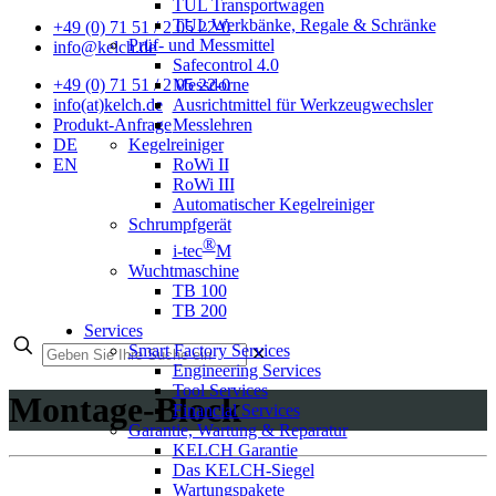
TUL Transportwagen
TUL Werkbänke, Regale & Schränke
+49 (0) 71 51 / 2 05 22-0
Prüf- und Messmittel
info@kelch.de
Safecontrol 4.0
Messdorne
+49 (0) 71 51 / 2 05 22-0
Ausrichtmittel für Werkzeugwechsler
info(at)kelch.de
Messlehren
Produkt-Anfrage
Kegelreiniger
DE
RoWi II
EN
RoWi III
Automatischer Kegelreiniger
Schrumpfgerät
®
i-tec
M
Wuchtmaschine
TB 100
TB 200
Services
Smart Factory Services
✕
Engineering Services
Tool Services
Montage-Block
Financial Services
Garantie, Wartung & Reparatur
KELCH Garantie
Das KELCH-Siegel
Wartungspakete