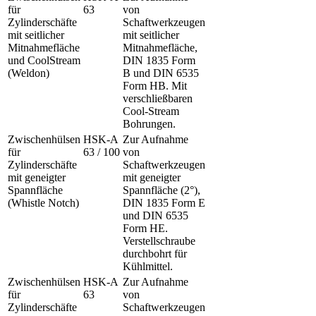
für
63
von
Zylinderschäfte
Schaftwerkzeugen
mit seitlicher
mit seitlicher
Mitnahmefläche
Mitnahmefläche,
und CoolStream
DIN 1835 Form
(Weldon)
B und DIN 6535
Form HB. Mit
verschließbaren
Cool-Stream
Bohrungen.
Zwischenhülsen
HSK-A
Zur Aufnahme
für
63 / 100
von
Zylinderschäfte
Schaftwerkzeugen
mit geneigter
mit geneigter
Spannfläche
Spannfläche (2°),
(Whistle Notch)
DIN 1835 Form E
und DIN 6535
Form HE.
Verstellschraube
durchbohrt für
Kühlmittel.
Zwischenhülsen
HSK-A
Zur Aufnahme
für
63
von
Zylinderschäfte
Schaftwerkzeugen