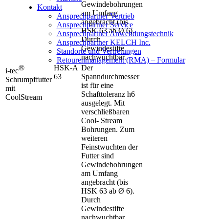
Gewindebohrungen
Kontakt
am Umfang
Ansprechpartner Vertrieb
angebracht (bis
Ansprechpartner Service
HSK 63 ab Ø 6).
Ansprechpartner Anwendungstechnik
Durch
Ansprechpartner KELCH Inc.
Gewindestifte
Standorte und Vertretungen
nachwuchtbar.
Retourenmanagement (RMA) – Formular
®
HSK-A
Der
i-tec
63
Spanndurchmesser
Schrumpffutter
ist für eine
mit
Schafttoleranz h6
CoolStream
ausgelegt. Mit
verschließbaren
Cool- Stream
Bohrungen. Zum
weiteren
Feinstwuchten der
Futter sind
Gewindebohrungen
am Umfang
angebracht (bis
HSK 63 ab Ø 6).
Durch
Gewindestifte
nachwuchtbar.