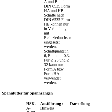
A und B und
DIN 6535 Form
HA und HB.
Schäfte nach
DIN 6535 Form
HE können nur
in Verbindung
mit
Reduzierbuchsen
eingesetzt
werden.
Schaftqualität h
6, Ra min = 0.3.
Für Ø 25 und Ø
32 kann nur
Form A bzw.
Form HA
verwendet
werden.
Spannfutter für Spannzangen
HSK-
Ausführung /
Darstellung
A-
Hinweis