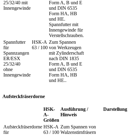
25/32/40 mit
Form A, B und E
Innengewinde
und DIN 6535
Form HA, HB
und HE.
Spannfutter mit
Innengewinde für
Verstellschrauben.
Spannfutter
HSK-A
Zum Spannen
für
63 / 100
von Werkzeugen
Spannzangen
mit Zylinderschaft
ER/ESX
nach DIN 1835
25/32/40
Form A, B und E
ohne
und DIN 6535
Innengewinde
Form HA, HB
und HE..
Aufsteckfräserdorne
HSK-
Ausführung /
Darstellung
A-
Hinweis
Größen
Aufsteckfräserdorne
HSK-A
Zum Spannen von
für
63 / 100
Walzenstirnfräsern