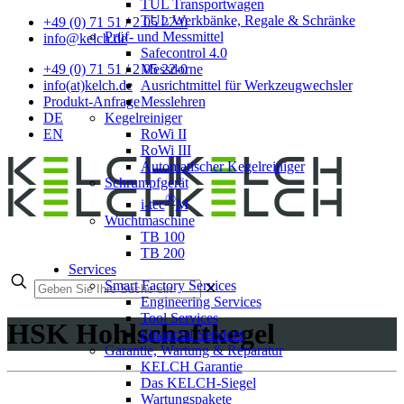
TUL Transportwagen
TUL Werkbänke, Regale & Schränke
+49 (0) 71 51 / 2 05 22-0
Prüf- und Messmittel
info@kelch.de
Safecontrol 4.0
Messdorne
+49 (0) 71 51 / 2 05 22-0
Ausrichtmittel für Werkzeugwechsler
info(at)kelch.de
Messlehren
Produkt-Anfrage
Kegelreiniger
DE
RoWi II
EN
RoWi III
Automatischer Kegelreiniger
Schrumpfgerät
®
i-tec
M
Wuchtmaschine
TB 100
TB 200
Services
Smart Factory Services
✕
Engineering Services
Tool Services
HSK Hohlschaftkegel
Financial Services
Garantie, Wartung & Reparatur
KELCH Garantie
Das KELCH-Siegel
Wartungspakete