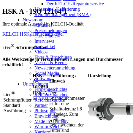
Der KELCH-Reparaturservice
Messmittel-Kalibrierung
HSK A - ISO 12164-1
Retourenmanagement (RMA)
Newsroom
Ihre optimale Auswahl in KELCH-Qualität
Aktuelles
Pressemeldungen
KELCH HSK-Hohlschaftskegel
Case Studies
Interviews
®
Fachartikel
i-tec
Schrumpffutter
Videos
Flyer & Broschüren
Alle Werkzeuge in verschiedenen Längen und Durchmesser
Messen & Events
erhältlich!
Newsletteranmeldung
Social Media
HSK-
Ausführung /
Darstellung
Software
A-
Hinweis
Unternehmen
Größen
Firmengeschichte
®
HSK-A
Der
i-tec
Referenzbranchen
63 / 100
Spanndurchmesser
Schrumpffutter
Referenzkunden
ist für eine
Standard-
Partner
Schafttoleranz h6
Ausführung
Philosophie
ausgelegt. Zum
Entwicklung
weiteren
Made in Germany
Feinstwuchten der
Warum Kelch?
Futter sind
Karriere