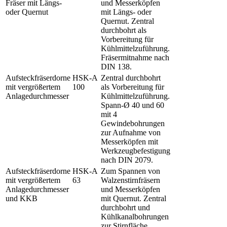
Fräser mit Längs-
und Messerköpfen
oder Quernut
mit Längs- oder
Quernut. Zentral
durchbohrt als
Vorbereitung für
Kühlmittelzuführung.
Fräsermitnahme nach
DIN 138.
Aufsteckfräserdorne
HSK-A
Zentral durchbohrt
mit vergrößertem
100
als Vorbereitung für
Anlagedurchmesser
Kühlmittelzuführung.
Spann-Ø 40 und 60
mit 4
Gewindebohrungen
zur Aufnahme von
Messerköpfen mit
Werkzeugbefestigung
nach DIN 2079.
Aufsteckfräserdorne
HSK-A
Zum Spannen von
mit vergrößertem
63
Walzenstirnfräsern
Anlagedurchmesser
und Messerköpfen
und KKB
mit Quernut. Zentral
durchbohrt und
Kühlkanalbohrungen
zur Stirnfläche