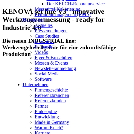
Der KELCH-Reparaturservice
Messmittel-Kalibrierung
KENOVA set line V3 - innovative
Retourenmanagement (RMA)
Werkzeugvermessung - ready for
Newsroom
Aktuelles
Industrie 4.0
Pressemeldungen
Case Studies
Die neuen INDUSTRIAL line:
Interviews
Werkzeugeinstellgeräte für eine zukunftsfähige
Fachartikel
Videos
Produktion
Flyer & Broschüren
Messen & Events
Newsletteranmeldung
Social Media
Software
Unternehmen
Firmengeschichte
Referenzbranchen
Referenzkunden
Partner
Philosophie
Entwicklung
Made in Germany
Warum Kelch?
Karriere