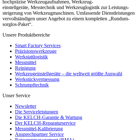
hochpräzise Werkzeugaufnahmen, Werkzeug-
einstellgeräte, Messtechnik und Werkzeuglogistik zur Leistungs-
steigerung von Werkzeugmaschinen. Umfassende Dienstleistungen
vervollständigen unser Angebot zu einem kompletten „Rundum-
sorglos-Paket“.
Unsere Produktbereiche
Smart Factory Services
Präzisionswerkzeuge
Werkstattlogistik
Messmittel
Reinigung
Werkzeugeinstellgeräte – die weltweit größte Auswahl
Werkstückvermessung
Schrumpftechnik
Unser Service
Newsletter
Die Serviceleistungen
Die KELCH-Garantie & Wartung
Der KELCH-Reparaturservice
Messmittel-Kalibrierung
Ansprechpartner Service
Retourenmanagement (RMA)