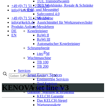
TUL Transportwagen
TUL Werkbänke, Regale & Schränke
+49 (0) 71 51 / 2 05 22-0
Prüf- und Messmittel
info@kelch.de
Safecontrol 4.0
Messdorne
+49 (0) 71 51 / 2 05 22-0
Ausrichtmittel für Werkzeugwechsler
info(at)kelch.de
Messlehren
Produkt-Anfrage
Kegelreiniger
DE
RoWi II
EN
RoWi III
Automatischer Kegelreiniger
Schrumpfgerät
®
i-tec
M
Wuchtmaschine
TB 100
TB 200
Services
Smart Factory Services
✕
Engineering Services
Tool Services
KENOVA set line V3
Financial Services
Garantie, Wartung & Reparatur
KELCH Garantie
Das KELCH-Siegel
Wartungspakete