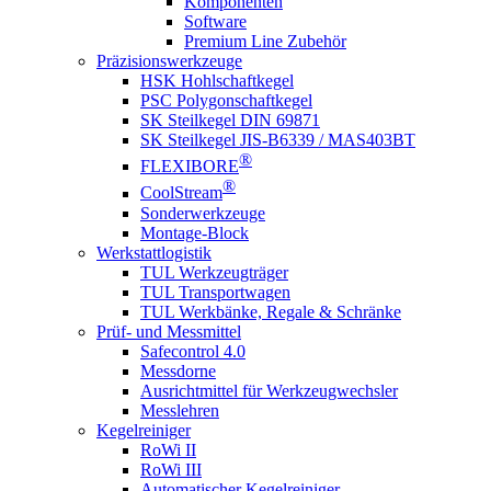
Komponenten
Software
Premium Line Zubehör
Präzisionswerkzeuge
HSK Hohlschaftkegel
PSC Polygonschaftkegel
SK Steilkegel DIN 69871
SK Steilkegel JIS-B6339 / MAS403BT
®
FLEXIBORE
®
CoolStream
Sonderwerkzeuge
Montage-Block
Werkstattlogistik
TUL Werkzeugträger
TUL Transportwagen
TUL Werkbänke, Regale & Schränke
Prüf- und Messmittel
Safecontrol 4.0
Messdorne
Ausrichtmittel für Werkzeugwechsler
Messlehren
Kegelreiniger
RoWi II
RoWi III
Automatischer Kegelreiniger