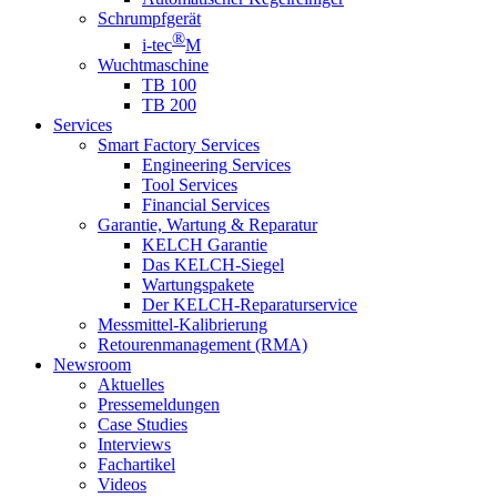
Schrumpfgerät
®
i-tec
M
Wuchtmaschine
TB 100
TB 200
Services
Smart Factory Services
Engineering Services
Tool Services
Financial Services
Garantie, Wartung & Reparatur
KELCH Garantie
Das KELCH-Siegel
Wartungspakete
Der KELCH-Reparaturservice
Messmittel-Kalibrierung
Retourenmanagement (RMA)
Newsroom
Aktuelles
Pressemeldungen
Case Studies
Interviews
Fachartikel
Videos