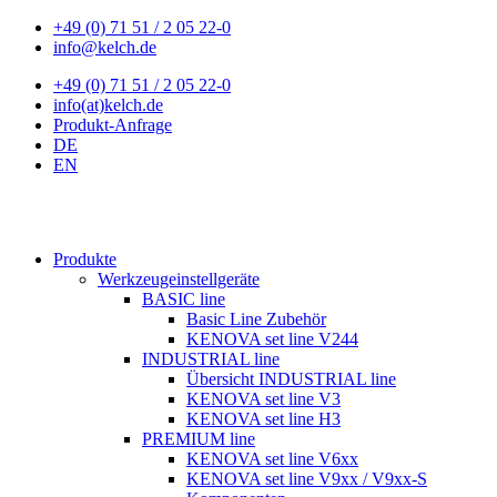
+49 (0) 71 51 / 2 05 22-0
info@kelch.de
+49 (0) 71 51 / 2 05 22-0
info(at)kelch.de
Produkt-Anfrage
DE
EN
Produkte
Werkzeugeinstellgeräte
BASIC line
Basic Line Zubehör
KENOVA set line V244
INDUSTRIAL line
Übersicht INDUSTRIAL line
KENOVA set line V3
KENOVA set line H3
PREMIUM line
KENOVA set line V6xx
KENOVA set line V9xx / V9xx-S