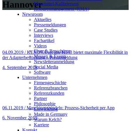
Hannover
Messmittel-Kalibrierung
Retourenmanagement (RMA)
Newsroom
Aktuelles
Pressemeldungen
Case Studies
Interviews
Fachartikel
Videos
Flyer & Broschüren
04.09.2019 / KENOVA set line H343 bietet maximale Flexibilität in
Messen & Events
der Adapterbestückung – Pressemeldung
Newsletteranmeldung
Social Media
4. September 2019
Software
Unternehmen
Firmengeschichte
Referenzbranchen
Referenzkunden
Partner
Philosophie
06.11.2019 / Maschinenspindeln: Prozess-Sicherheit per App
Entwicklung
Made in Germany
6. November 2019
Warum Kelch?
Karriere
Kontakt