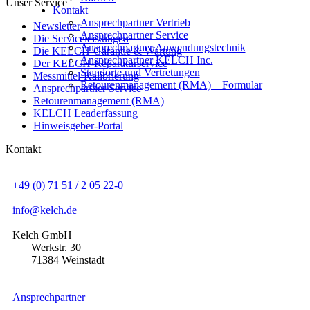
Unser Service
Kontakt
Ansprechpartner Vertrieb
Newsletter
Ansprechpartner Service
Die Serviceleistungen
Ansprechpartner Anwendungstechnik
Die KELCH-Garantie & Wartung
Ansprechpartner KELCH Inc.
Der KELCH-Reparaturservice
Standorte und Vertretungen
Messmittel-Kalibrierung
Retourenmanagement (RMA) – Formular
Ansprechpartner Service
Retourenmanagement (RMA)
KELCH Leaderfassung
Hinweisgeber-Portal
Kontakt
+49 (0) 71 51 / 2 05 22-0
info@kelch.de
Kelch GmbH
Werkstr. 30
71384 Weinstadt
Ansprechpartner