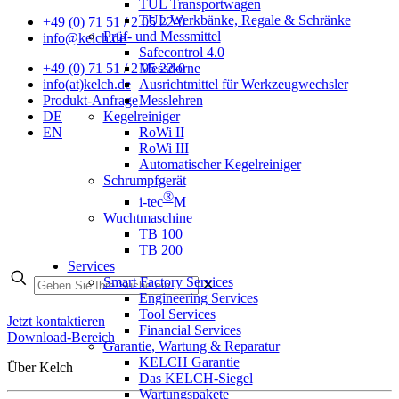
TUL Transportwagen
TUL Werkbänke, Regale & Schränke
+49 (0) 71 51 / 2 05 22-0
Prüf- und Messmittel
info@kelch.de
Safecontrol 4.0
Messdorne
+49 (0) 71 51 / 2 05 22-0
Ausrichtmittel für Werkzeugwechsler
info(at)kelch.de
Messlehren
Produkt-Anfrage
Kegelreiniger
DE
RoWi II
EN
RoWi III
Automatischer Kegelreiniger
Schrumpfgerät
®
i-tec
M
Wuchtmaschine
TB 100
TB 200
Services
Smart Factory Services
✕
Engineering Services
Tool Services
Jetzt kontaktieren
Financial Services
Download-Bereich
Garantie, Wartung & Reparatur
KELCH Garantie
Über Kelch
Das KELCH-Siegel
Wartungspakete