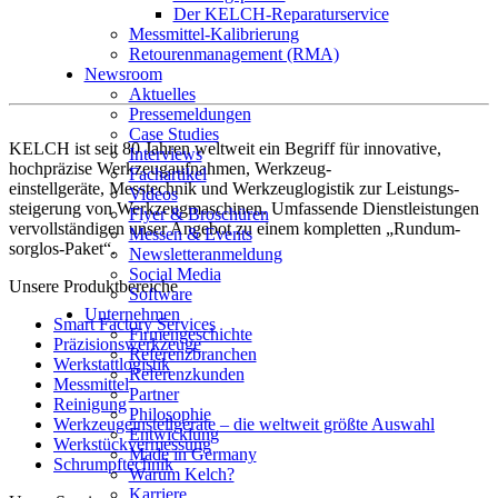
Der KELCH-Reparaturservice
Messmittel-Kalibrierung
Retourenmanagement (RMA)
Newsroom
Aktuelles
Pressemeldungen
Case Studies
KELCH ist seit 80 Jahren weltweit ein Begriff für innovative,
Interviews
hochpräzise Werkzeugaufnahmen, Werkzeug-
Fachartikel
einstellgeräte, Messtechnik und Werkzeuglogistik zur Leistungs-
Videos
steigerung von Werkzeugmaschinen. Umfassende Dienstleistungen
Flyer & Broschüren
vervollständigen unser Angebot zu einem kompletten „Rundum-
Messen & Events
sorglos-Paket“.
Newsletteranmeldung
Social Media
Unsere Produktbereiche
Software
Unternehmen
Smart Factory Services
Firmengeschichte
Präzisionswerkzeuge
Referenzbranchen
Werkstattlogistik
Referenzkunden
Messmittel
Partner
Reinigung
Philosophie
Werkzeugeinstellgeräte – die weltweit größte Auswahl
Entwicklung
Werkstückvermessung
Made in Germany
Schrumpftechnik
Warum Kelch?
Karriere