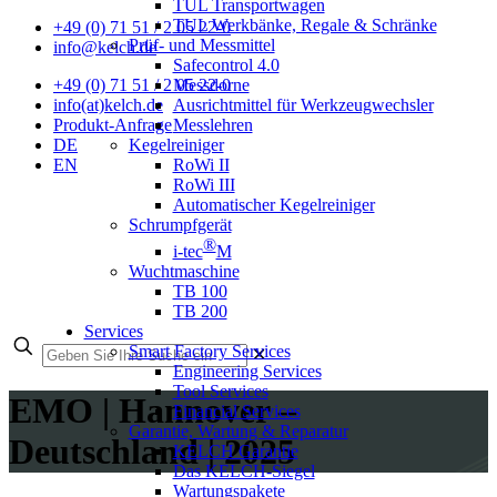
TUL Transportwagen
TUL Werkbänke, Regale & Schränke
+49 (0) 71 51 / 2 05 22-0
Prüf- und Messmittel
info@kelch.de
Safecontrol 4.0
Messdorne
+49 (0) 71 51 / 2 05 22-0
Ausrichtmittel für Werkzeugwechsler
info(at)kelch.de
Messlehren
Produkt-Anfrage
Kegelreiniger
DE
RoWi II
EN
RoWi III
Automatischer Kegelreiniger
Schrumpfgerät
®
i-tec
M
Wuchtmaschine
TB 100
TB 200
Services
Smart Factory Services
✕
Engineering Services
Tool Services
EMO | Hannover –
Financial Services
Garantie, Wartung & Reparatur
Deutschland | 2025
KELCH Garantie
Das KELCH-Siegel
Wartungspakete