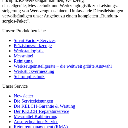
hochpräzise Werkzeugaufnahmen, Werkzeug-
einstellgeräte, Messtechnik und Werkzeuglogistik zur Leistungs-
steigerung von Werkzeugmaschinen. Umfassende Dienstleistungen
vervollständigen unser Angebot zu einem kompletten „Rundum-
sorglos-Paket“.
Unsere Produktbereiche
Smart Factory Services
Präzisionswerkzeuge
Werkstattlogistik
Messmittel
Reinigung
Werkzeugeinstellgeräte – die weltweit größte Auswahl
Werkstückvermessung
Schrumpftechnik
Unser Service
Newsletter
Die Serviceleistungen
Die KELCH-Garantie & Wartung
Der KELCH-Reparaturservice
Messmittel-Kalibrierung
Ansprechpartner Service
Retourenmanagement (RMA)