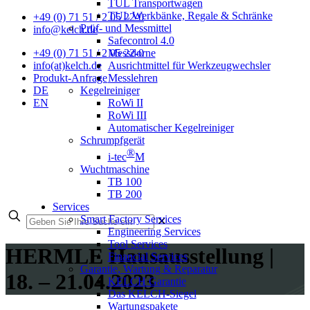
TUL Transportwagen
TUL Werkbänke, Regale & Schränke
+49 (0) 71 51 / 2 05 22-0
Prüf- und Messmittel
info@kelch.de
Safecontrol 4.0
Messdorne
+49 (0) 71 51 / 2 05 22-0
Ausrichtmittel für Werkzeugwechsler
info(at)kelch.de
Messlehren
Produkt-Anfrage
Kegelreiniger
DE
RoWi II
EN
RoWi III
Automatischer Kegelreiniger
Schrumpfgerät
®
i-tec
M
Wuchtmaschine
TB 100
TB 200
Services
Smart Factory Services
✕
Engineering Services
Tool Services
HERMLE Hausausstellung |
Financial Services
Garantie, Wartung & Reparatur
18. – 21.04.2023
KELCH Garantie
Das KELCH-Siegel
Wartungspakete