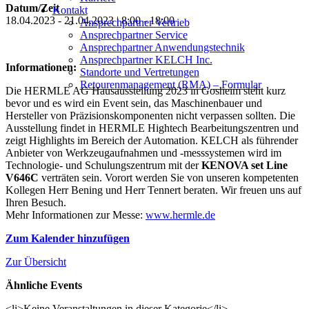
Datum/Zeit
Kontakt
18.04.2023 - 21.04.2023 | 8:00 - 18:00
Ansprechpartner Vertrieb
Ansprechpartner Service
Ansprechpartner Anwendungstechnik
Ansprechpartner KELCH Inc.
Informationen:
Standorte und Vertretungen
Retourenmanagement (RMA) – Formular
Die HERMLE AG Hausausstellung 2023 in Gosheim steht kurz
bevor und es wird ein Event sein, das Maschinenbauer und
Hersteller von Präzisionskomponenten nicht verpassen sollten. Die
Ausstellung findet in HERMLE Hightech Bearbeitungszentren und
zeigt Highlights im Bereich der Automation. KELCH als führender
Anbieter von Werkzeugaufnahmen und -messsystemen wird im
Technologie- und Schulungszentrum mit der
KENOVA set Line
V646C
verträten sein. Vorort werden Sie von unseren kompetenten
Kollegen Herr Bening und Herr Tennert beraten. Wir freuen uns auf
Ihren Besuch.
Mehr Informationen zur Messe:
www.hermle.de
Zum Kalender hinzufügen
Zur Übersicht
Ähnliche Events
<li>Keine Veranstaltungen in dieser Kategorie</li>