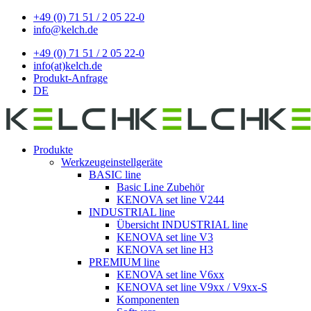
+49 (0) 71 51 / 2 05 22-0
info@kelch.de
+49 (0) 71 51 / 2 05 22-0
info(at)kelch.de
Produkt-Anfrage
DE
Produkte
Werkzeugeinstellgeräte
BASIC line
Basic Line Zubehör
KENOVA set line V244
INDUSTRIAL line
Übersicht INDUSTRIAL line
KENOVA set line V3
KENOVA set line H3
PREMIUM line
KENOVA set line V6xx
KENOVA set line V9xx / V9xx-S
Komponenten