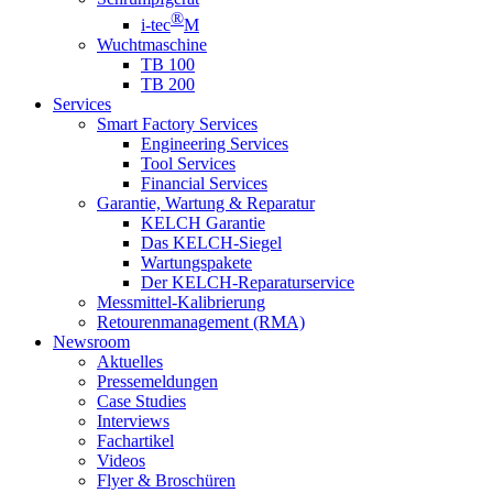
®
i-tec
M
Wuchtmaschine
TB 100
TB 200
Services
Smart Factory Services
Engineering Services
Tool Services
Financial Services
Garantie, Wartung & Reparatur
KELCH Garantie
Das KELCH-Siegel
Wartungspakete
Der KELCH-Reparaturservice
Messmittel-Kalibrierung
Retourenmanagement (RMA)
Newsroom
Aktuelles
Pressemeldungen
Case Studies
Interviews
Fachartikel
Videos
Flyer & Broschüren