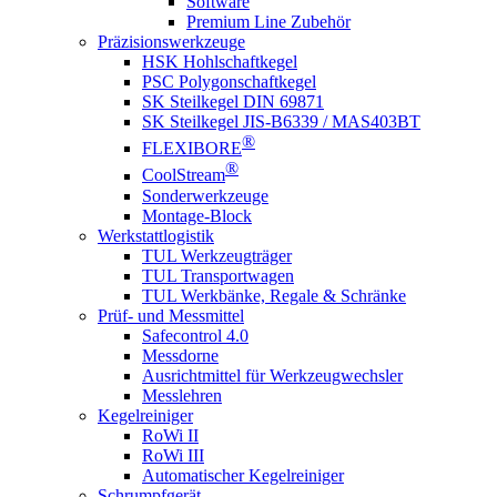
Software
Premium Line Zubehör
Präzisionswerkzeuge
HSK Hohlschaftkegel
PSC Polygonschaftkegel
SK Steilkegel DIN 69871
SK Steilkegel JIS-B6339 / MAS403BT
®
FLEXIBORE
®
CoolStream
Sonderwerkzeuge
Montage-Block
Werkstattlogistik
TUL Werkzeugträger
TUL Transportwagen
TUL Werkbänke, Regale & Schränke
Prüf- und Messmittel
Safecontrol 4.0
Messdorne
Ausrichtmittel für Werkzeugwechsler
Messlehren
Kegelreiniger
RoWi II
RoWi III
Automatischer Kegelreiniger
Schrumpfgerät