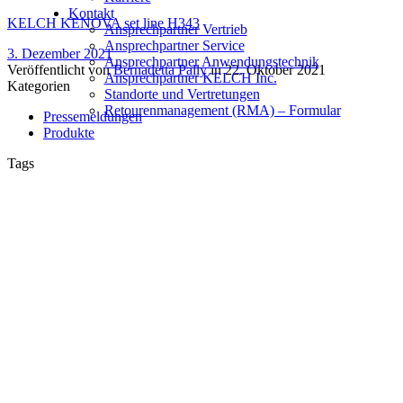
Kontakt
KELCH KENOVA set line H343
Ansprechpartner Vertrieb
Ansprechpartner Service
3. Dezember 2021
Ansprechpartner Anwendungstechnik
Veröffentlicht von
Bernadetta Pally
in
22. Oktober 2021
Ansprechpartner KELCH Inc.
Kategorien
Standorte und Vertretungen
Retourenmanagement (RMA) – Formular
Pressemeldungen
Produkte
Tags