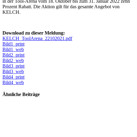
in der Tool-Arena vom 18. Oktober bis zum 31. Januar 2022 zehn
Prozent Rabatt. Die Aktion gilt für das gesamte Angebot von
KELCH.
Download zu dieser Meldung:
KELCH_ToolArena_22102021.pdf
Bild1_print
Bild1_web
Bild2_print
Bild2_web
Bild3_print
Bild3_web
Bild4_print
Bild4_web
Ähnliche Beiträge