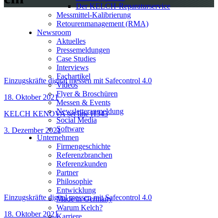
Der KELCH-Reparaturservice
Messmittel-Kalibrierung
Retourenmanagement (RMA)
Newsroom
Aktuelles
Pressemeldungen
Case Studies
Interviews
Fachartikel
Einzugskräfte digital messen mit Safecontrol 4.0
Videos
Flyer & Broschüren
18. Oktober 2021
Messen & Events
Newsletteranmeldung
KELCH KENOVA set line H343
Social Media
Software
3. Dezember 2021
Unternehmen
Firmengeschichte
Referenzbranchen
Referenzkunden
Partner
Philosophie
Entwicklung
Einzugskräfte digital messen mit Safecontrol 4.0
Made in Germany
Warum Kelch?
18. Oktober 2021
Karriere