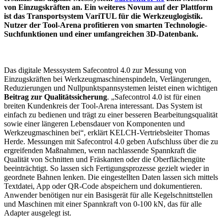
von Einzugskräften an. Ein weiteres Novum auf der Plattform
ist das Transportsystem VariTUL für die Werkzeuglogistik.
Nutzer der Tool-Arena profitieren von smarten Technologie-
Suchfunktionen und einer umfangreichen 3D-Datenbank.
Das digitale Messsystem Safecontrol 4.0 zur Messung von
Einzugskräften bei Werkzeugmaschinenspindeln, Verlängerungen,
Reduzierungen und Nullpunktspannsystemen leistet einen wichtigen
Beitrag zur Qualitätssicherung
. „Safecontrol 4.0 ist für einen
breiten Kundenkreis der Tool-Arena interessant. Das System ist
einfach zu bedienen und trägt zu einer besseren Bearbeitungsqualität
sowie einer längeren Lebensdauer von Komponenten und
Werkzeugmaschinen bei“, erklärt KELCH-Vertriebsleiter Thomas
Herde. Messungen mit Safecontrol 4.0 geben Aufschluss über die zu
ergreifenden Maßnahmen, wenn nachlassende Spannkraft die
Qualität von Schnitten und Fräskanten oder die Oberflächengüte
beeinträchtigt. So lassen sich Fertigungsprozesse gezielt wieder in
geordnete Bahnen lenken. Die eingestellten Daten lassen sich mittels
Textdatei, App oder QR-Code abspeichern und dokumentieren.
Anwender benötigen nur ein Basisgerät für alle Kegelschnittstellen
und Maschinen mit einer Spannkraft von 0-100 kN, das für alle
Adapter ausgelegt ist.