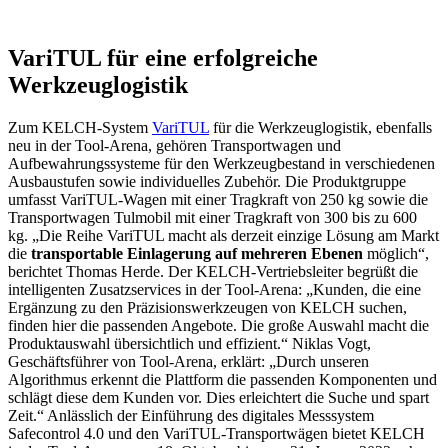
VariTUL für eine erfolgreiche
Werkzeuglogistik
Zum KELCH-System
VariTUL
für die Werkzeuglogistik, ebenfalls
neu in der Tool-Arena, gehören Transportwagen und
Aufbewahrungssysteme für den Werkzeugbestand in verschiedenen
Ausbaustufen sowie individuelles Zubehör. Die Produktgruppe
umfasst VariTUL-Wagen mit einer Tragkraft von 250 kg sowie die
Transportwagen Tulmobil mit einer Tragkraft von 300 bis zu 600
kg. „Die Reihe VariTUL macht als derzeit einzige Lösung am Markt
die
transportable Einlagerung auf mehreren Ebenen
möglich“,
berichtet Thomas Herde. Der KELCH-Vertriebsleiter begrüßt die
intelligenten Zusatzservices in der Tool-Arena: „Kunden, die eine
Ergänzung zu den Präzisionswerkzeugen von KELCH suchen,
finden hier die passenden Angebote. Die große Auswahl macht die
Produktauswahl übersichtlich und effizient.“ Niklas Vogt,
Geschäftsführer von Tool-Arena, erklärt: „Durch unseren
Algorithmus erkennt die Plattform die passenden Komponenten und
schlägt diese dem Kunden vor. Dies erleichtert die Suche und spart
Zeit.“ Anlässlich der Einführung des digitales Messsystem
Safecontrol 4.0 und den VariTUL-Transportwägen bietet KELCH