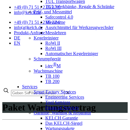
TUL Transportwagen
TUL Werkbänke, Regale & Schränke
+49 (0) 71 51 / 2 05 22-0
Prüf- und Messmittel
info@kelch.de
Safecontrol 4.0
Messdorne
+49 (0) 71 51 / 2 05 22-0
Ausrichtmittel für Werkzeugwechsler
info(at)kelch.de
Messlehren
Produkt-Anfrage
Kegelreiniger
DE
RoWi II
EN
RoWi III
Automatischer Kegelreiniger
Schrumpfgerät
®
i-tec
M
Wuchtmaschine
TB 100
TB 200
Services
Smart Factory Services
✕
Engineering Services
Tool Services
Paket Wartungsvertrag
Financial Services
Garantie, Wartung & Reparatur
KELCH Garantie
Das KELCH-Siegel
Wartungspakete