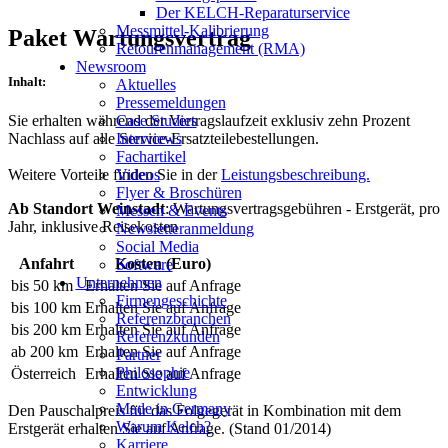
Der KELCH-Reparaturservice
Messmittel-Kalibrierung
Paket Wartungsvertrag
Retourenmanagement (RMA)
Newsroom
Inhalt:
Aktuelles
Pressemeldungen
Case Studies
Sie erhalten während der Vertragslaufzeit exklusiv zehn Prozent
Interviews
Nachlass auf alle Service-Ersatzteilebestellungen.
Fachartikel
Videos
Weitere Vorteile finden Sie in der
Leistungsbeschreibung.
Flyer & Broschüren
Ab Standort Weinstadt
: Wartungsvertragsgebühren - Erstgerät, pro
Messen & Events
Jahr, inklusive Reisekosten
Newsletteranmeldung
Social Media
Anfahrt
Kosten (Euro)
Software
Unternehmen
bis 50 km
Erhalten Sie auf Anfrage
Firmengeschichte
bis 100 km
Erhalten Sie auf Anfrage
Referenzbranchen
bis 200 km
Erhalten Sie auf Anfrage
Referenzkunden
ab 200 km
Erhalten Sie auf Anfrage
Partner
Philosophie
Österreich
Erhalten Sie auf Anfrage
Entwicklung
Made in Germany
Den Pauschalpreis für das Folgegerät in Kombination mit dem
Warum Kelch?
Erstgerät erhalten Sie auf Anfrage. (Stand 01/2014)
Karriere