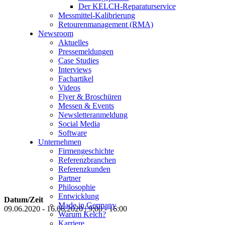
Der KELCH-Reparaturservice
Messmittel-Kalibrierung
Retourenmanagement (RMA)
Newsroom
Aktuelles
Pressemeldungen
Case Studies
Interviews
Fachartikel
Videos
Flyer & Broschüren
Messen & Events
Newsletteranmeldung
Social Media
Software
Unternehmen
Firmengeschichte
Referenzbranchen
Referenzkunden
Partner
Philosophie
Entwicklung
Datum/Zeit
Made in Germany
09.06.2020 - 16.06.2020 | 9:00 - 16:00
Warum Kelch?
Karriere