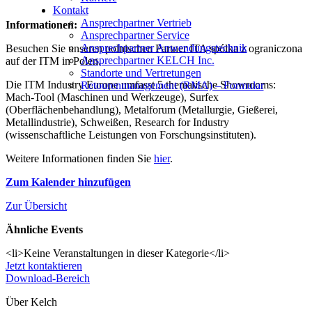
Kontakt
Ansprechpartner Vertrieb
Informationen:
Ansprechpartner Service
Ansprechpartner Anwendungstechnik
Besuchen Sie unseren polnischen Partner ITA spólka z ograniczona
Ansprechpartner KELCH Inc.
auf der ITM in Polen.
Standorte und Vertretungen
Die ITM Industry Europe umfasst 5 thematische Showrooms:
Retourenmanagement (RMA) – Formular
Mach-Tool (Maschinen und Werkzeuge), Surfex
(Oberflächenbehandlung), Metalforum (Metallurgie, Gießerei,
Metallindustrie), Schweißen, Research for Industry
(wissenschaftliche Leistungen von Forschungsinstituten).
Weitere Informationen finden Sie
hier
.
Zum Kalender hinzufügen
Zur Übersicht
Ähnliche Events
<li>Keine Veranstaltungen in dieser Kategorie</li>
Jetzt kontaktieren
Download-Bereich
Über Kelch