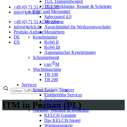
TUL Transportwagen
TUL Werkbänke, Regale & Schränke
+49 (0) 71 51 / 2 05 22-0
Prüf- und Messmittel
info@kelch.de
Safecontrol 4.0
Messdorne
+49 (0) 71 51 / 2 05 22-0
Ausrichtmittel für Werkzeugwechsler
info(at)kelch.de
Messlehren
Produkt-Anfrage
Kegelreiniger
DE
RoWi II
EN
RoWi III
Automatischer Kegelreiniger
Schrumpfgerät
®
i-tec
M
Wuchtmaschine
TB 100
TB 200
Services
Smart Factory Services
✕
Engineering Services
Tool Services
ITM in Poznan (PL)
Financial Services
Garantie, Wartung & Reparatur
KELCH Garantie
Das KELCH-Siegel
Wartungspakete