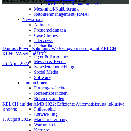
Der KELCH-Reparaturservice
Messmittel-Kalibrierung
Retourenmanagement (RMA)
Newsroom
Aktuelles
Pressemeldungen
Case Studies
Interviews
Fachartikel
Danfoss Power Solutions: Werkzeugvermessung mit KELCH
Videos
KENOVA set line H3
Flyer & Broschüren
Messen & Events
25. April 2022
Newsletteranmeldung
Social Media
Software
Unternehmen
Firmengeschichte
Referenzbranchen
Referenzkunden
Partner
KELCH auf der AMB 2022: Effiziente Automatisierung inklusive
Philosophie
Robotik
Entwicklung
1. August 2022
Made in Germany
Warum Kelch?
Karriere