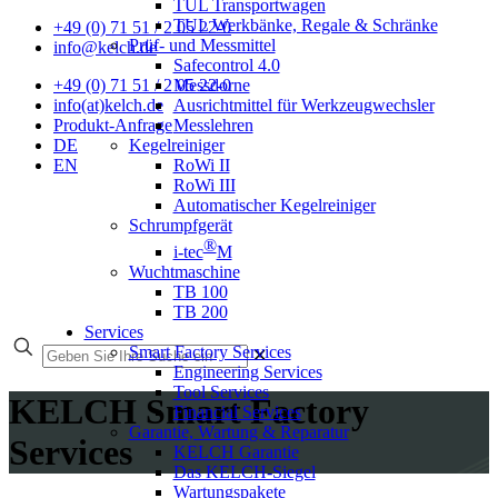
TUL Transportwagen
TUL Werkbänke, Regale & Schränke
+49 (0) 71 51 / 2 05 22-0
Prüf- und Messmittel
info@kelch.de
Safecontrol 4.0
Messdorne
+49 (0) 71 51 / 2 05 22-0
Ausrichtmittel für Werkzeugwechsler
info(at)kelch.de
Messlehren
Produkt-Anfrage
Kegelreiniger
DE
RoWi II
EN
RoWi III
Automatischer Kegelreiniger
Schrumpfgerät
®
i-tec
M
Wuchtmaschine
TB 100
TB 200
Services
Smart Factory Services
✕
Engineering Services
Tool Services
KELCH Smart Factory
Financial Services
Garantie, Wartung & Reparatur
Services
KELCH Garantie
Das KELCH-Siegel
Wartungspakete