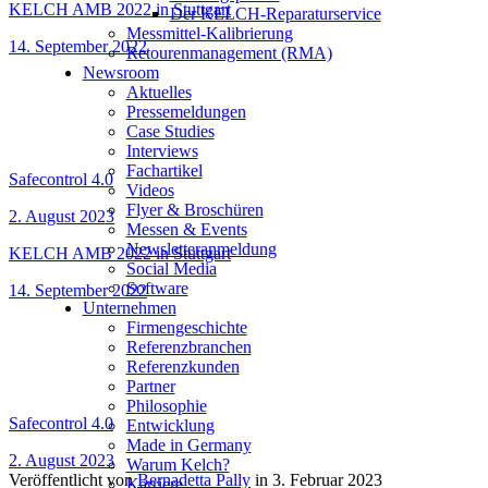
KELCH AMB 2022 in Stuttgart
Der KELCH-Reparaturservice
Messmittel-Kalibrierung
14. September 2022
Retourenmanagement (RMA)
Newsroom
Aktuelles
Pressemeldungen
Case Studies
Interviews
Fachartikel
Safecontrol 4.0
Videos
Flyer & Broschüren
2. August 2023
Messen & Events
Newsletteranmeldung
KELCH AMB 2022 in Stuttgart
Social Media
Software
14. September 2022
Unternehmen
Firmengeschichte
Referenzbranchen
Referenzkunden
Partner
Philosophie
Safecontrol 4.0
Entwicklung
Made in Germany
2. August 2023
Warum Kelch?
Veröffentlicht von
Bernadetta Pally
in
3. Februar 2023
Karriere