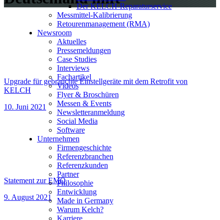
Der KELCH-Reparaturservice
Messmittel-Kalibrierung
Retourenmanagement (RMA)
Newsroom
Aktuelles
Pressemeldungen
Case Studies
Interviews
Fachartikel
Upgrade für gebrauchte Einstellgeräte mit dem Retrofit von
Videos
KELCH
Flyer & Broschüren
Messen & Events
10. Juni 2021
Newsletteranmeldung
Social Media
Software
Unternehmen
Firmengeschichte
Referenzbranchen
Referenzkunden
Partner
Statement zur EMO
Philosophie
Entwicklung
9. August 2021
Made in Germany
Warum Kelch?
Karriere