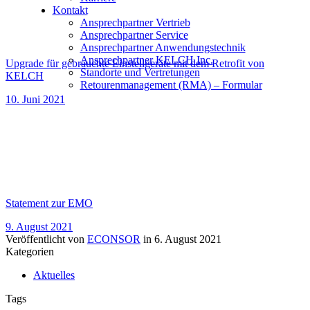
Kontakt
Ansprechpartner Vertrieb
Ansprechpartner Service
Ansprechpartner Anwendungstechnik
Ansprechpartner KELCH Inc.
Upgrade für gebrauchte Einstellgeräte mit dem Retrofit von
Standorte und Vertretungen
KELCH
Retourenmanagement (RMA) – Formular
10. Juni 2021
Statement zur EMO
9. August 2021
Veröffentlicht von
ECONSOR
in
6. August 2021
Kategorien
Aktuelles
Tags