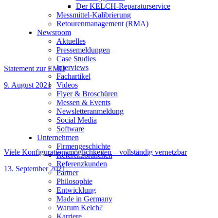
Der KELCH-Reparaturservice
Messmittel-Kalibrierung
Retourenmanagement (RMA)
Newsroom
Aktuelles
Pressemeldungen
Case Studies
Interviews
Statement zur EMO
Fachartikel
9. August 2021
Videos
Flyer & Broschüren
Messen & Events
Newsletteranmeldung
Social Media
Software
Unternehmen
Firmengeschichte
Viele Konfigurationsmöglichkeiten – vollständig vernetzbar
Referenzbranchen
Referenzkunden
13. September 2021
Partner
Philosophie
Entwicklung
Made in Germany
Warum Kelch?
Karriere