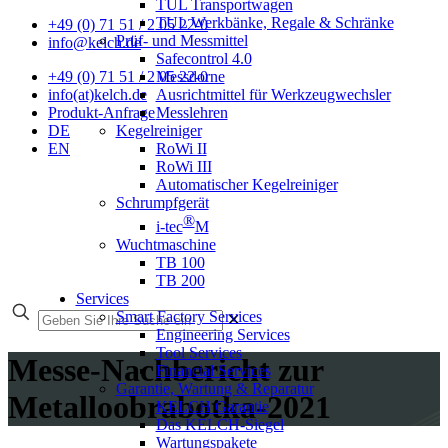
TUL Transportwagen
TUL Werkbänke, Regale & Schränke
+49 (0) 71 51 / 2 05 22-0
Prüf- und Messmittel
info@kelch.de
Safecontrol 4.0
Messdorne
+49 (0) 71 51 / 2 05 22-0
Ausrichtmittel für Werkzeugwechsler
info(at)kelch.de
Messlehren
Produkt-Anfrage
Kegelreiniger
DE
RoWi II
EN
RoWi III
Automatischer Kegelreiniger
Schrumpfgerät
®
i-tec
M
Wuchtmaschine
TB 100
TB 200
Services
Smart Factory Services
✕
Engineering Services
Tool Services
Messe-Nachbericht zur
Financial Services
Garantie, Wartung & Reparatur
Metalloobrabotka-2021
KELCH Garantie
Das KELCH-Siegel
Wartungspakete