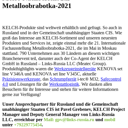
Metalloobrabotka-2021
KELCH-Produkte sind weltweit erhältlich und gefragt. So auch in
Russland und in der Gemeinschaft unabhängiger Staaten CIS. Wie
groß das Interesse am KELCH-Sortiment und unseren neuesten
Produkten und Services ist, zeigte einmal mehr die 21. Internationale
Fachausstellung Metalloobrabotka-2021, die im Mai in Moskau
stattfand. 790 Unternehmen aus 30 Ländern an diesem wichtigen
Branchenevent teil, darunter auch der Co-Agent der KELCH
GmbH in Russland – Links-Russia LLC (Meatec Group).
Produkthighlights waren die
Werkzeugeinstellgeräte
KENOVA set
line V346A und KENOVA set line V345C, aktuelle
Präzisionswerkzeuge
, das
Schrumpfgerät
i-tec® M32,
Safecontrol
4.0
und Lösungen für die
Werkstattlogistik
. Wir danken allen
Besuchern für ihr Interesse und stehen für weitere Informationen
gerne zur Verfügung!
Unser Ansprechpartner für Russland und die Gemeinschaft
unabhängiger Staaten CIS ist Pavel Grebenev, KELCH Project
Manager und Deputy General Manager von Links-Russia
LLC, erreichbar per
Mail: gpv@links-russia.ru
und
mobil
unter
+79229775454
.