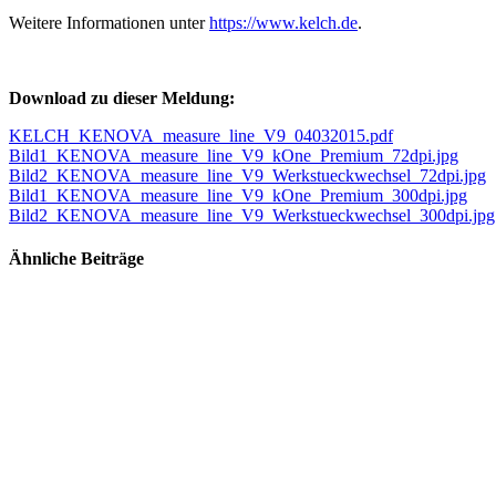
Weitere Informationen unter
https://www.kelch.de
.
Download zu dieser Meldung:
KELCH_KENOVA_measure_line_V9_04032015.pdf
Bild1_KENOVA_measure_line_V9_kOne_Premium_72dpi.jpg
Bild2_KENOVA_measure_line_V9_Werkstueckwechsel_72dpi.jpg
Bild1_KENOVA_measure_line_V9_kOne_Premium_300dpi.jpg
Bild2_KENOVA_measure_line_V9_Werkstueckwechsel_300dpi.jpg
Ähnliche Beiträge