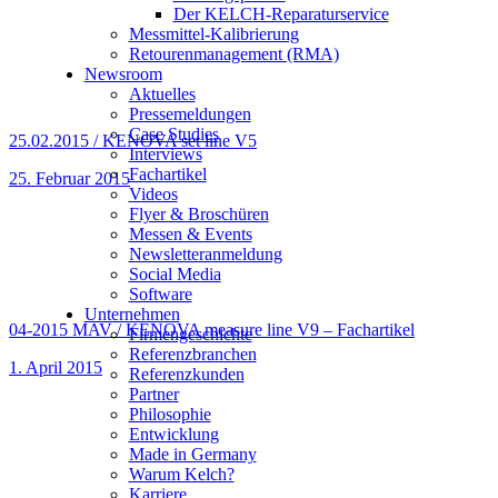
Der KELCH-Reparaturservice
Messmittel-Kalibrierung
Retourenmanagement (RMA)
Newsroom
Aktuelles
Pressemeldungen
Case Studies
25.02.2015 / KENOVA set line V5
Interviews
Fachartikel
25. Februar 2015
Videos
Flyer & Broschüren
Messen & Events
Newsletteranmeldung
Social Media
Software
Unternehmen
04-2015 MAV / KENOVA measure line V9 – Fachartikel
Firmengeschichte
Referenzbranchen
1. April 2015
Referenzkunden
Partner
Philosophie
Entwicklung
Made in Germany
Warum Kelch?
Karriere