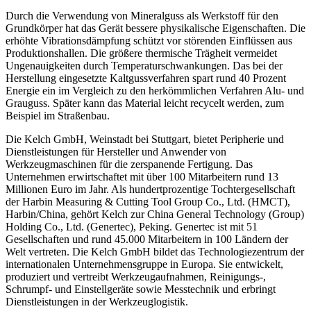
Durch die Verwendung von Mineralguss als Werkstoff für den
Grundkörper hat das Gerät bessere physikalische Eigenschaften. Die
erhöhte Vibrationsdämpfung schützt vor störenden Einflüssen aus
Produktionshallen. Die größere thermische Trägheit vermeidet
Ungenauigkeiten durch Temperaturschwankungen. Das bei der
Herstellung eingesetzte Kaltgussverfahren spart rund 40 Prozent
Energie ein im Vergleich zu den herkömmlichen Verfahren Alu- und
Grauguss. Später kann das Material leicht recycelt werden, zum
Beispiel im Straßenbau.
Die Kelch GmbH, Weinstadt bei Stuttgart, bietet Peripherie und
Dienstleistungen für Hersteller und Anwender von
Werkzeugmaschinen für die zerspanende Fertigung. Das
Unternehmen erwirtschaftet mit über 100 Mitarbeitern rund 13
Millionen Euro im Jahr. Als hundertprozentige Tochtergesellschaft
der Harbin Measuring & Cutting Tool Group Co., Ltd. (HMCT),
Harbin/China, gehört Kelch zur China General Technology (Group)
Holding Co., Ltd. (Genertec), Peking. Genertec ist mit 51
Gesellschaften und rund 45.000 Mitarbeitern in 100 Ländern der
Welt vertreten. Die Kelch GmbH bildet das Technologiezentrum der
internationalen Unternehmensgruppe in Europa. Sie entwickelt,
produziert und vertreibt Werkzeugaufnahmen, Reinigungs-,
Schrumpf- und Einstellgeräte sowie Messtechnik und erbringt
Dienstleistungen in der Werkzeuglogistik.