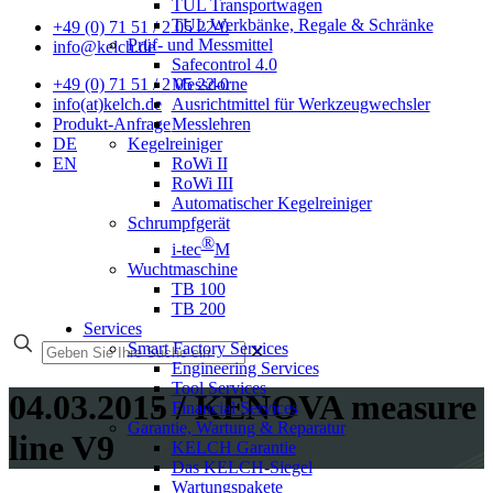
TUL Transportwagen
TUL Werkbänke, Regale & Schränke
+49 (0) 71 51 / 2 05 22-0
Prüf- und Messmittel
info@kelch.de
Safecontrol 4.0
Messdorne
+49 (0) 71 51 / 2 05 22-0
Ausrichtmittel für Werkzeugwechsler
info(at)kelch.de
Messlehren
Produkt-Anfrage
Kegelreiniger
DE
RoWi II
EN
RoWi III
Automatischer Kegelreiniger
Schrumpfgerät
®
i-tec
M
Wuchtmaschine
TB 100
TB 200
Services
Smart Factory Services
✕
Engineering Services
Tool Services
04.03.2015 / KENOVA measure
Financial Services
Garantie, Wartung & Reparatur
line V9
KELCH Garantie
Das KELCH-Siegel
Wartungspakete