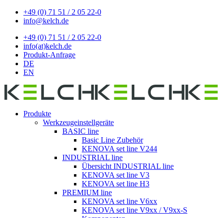
+49 (0) 71 51 / 2 05 22-0
info@kelch.de
+49 (0) 71 51 / 2 05 22-0
info(at)kelch.de
Produkt-Anfrage
DE
EN
Produkte
Werkzeugeinstellgeräte
BASIC line
Basic Line Zubehör
KENOVA set line V244
INDUSTRIAL line
Übersicht INDUSTRIAL line
KENOVA set line V3
KENOVA set line H3
PREMIUM line
KENOVA set line V6xx
KENOVA set line V9xx / V9xx-S