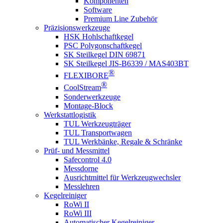
Komponenten
Software
Premium Line Zubehör
Präzisionswerkzeuge
HSK Hohlschaftkegel
PSC Polygonschaftkegel
SK Steilkegel DIN 69871
SK Steilkegel JIS-B6339 / MAS403BT
®
FLEXIBORE
®
CoolStream
Sonderwerkzeuge
Montage-Block
Werkstattlogistik
TUL Werkzeugträger
TUL Transportwagen
TUL Werkbänke, Regale & Schränke
Prüf- und Messmittel
Safecontrol 4.0
Messdorne
Ausrichtmittel für Werkzeugwechsler
Messlehren
Kegelreiniger
RoWi II
RoWi III
Automatischer Kegelreiniger