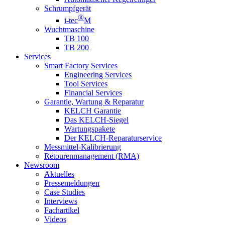
Schrumpfgerät
®
i-tec
M
Wuchtmaschine
TB 100
TB 200
Services
Smart Factory Services
Engineering Services
Tool Services
Financial Services
Garantie, Wartung & Reparatur
KELCH Garantie
Das KELCH-Siegel
Wartungspakete
Der KELCH-Reparaturservice
Messmittel-Kalibrierung
Retourenmanagement (RMA)
Newsroom
Aktuelles
Pressemeldungen
Case Studies
Interviews
Fachartikel
Videos