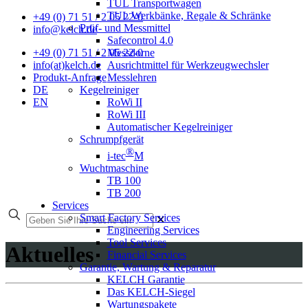
TUL Transportwagen
TUL Werkbänke, Regale & Schränke
+49 (0) 71 51 / 2 05 22-0
Prüf- und Messmittel
info@kelch.de
Safecontrol 4.0
Messdorne
+49 (0) 71 51 / 2 05 22-0
Ausrichtmittel für Werkzeugwechsler
info(at)kelch.de
Messlehren
Produkt-Anfrage
Kegelreiniger
DE
RoWi II
EN
RoWi III
Automatischer Kegelreiniger
Schrumpfgerät
®
i-tec
M
Wuchtmaschine
TB 100
TB 200
Services
Smart Factory Services
✕
Engineering Services
Tool Services
Aktuelles
Financial Services
Garantie, Wartung & Reparatur
KELCH Garantie
Das KELCH-Siegel
Wartungspakete