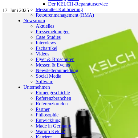
Der KELCH-Reparaturservice
Messmittel-Kalibrierung
17. Juni 2025
Retourenmanagement (RMA)
Newsroom
Aktuelles
Pressemeldungen
Case Studies
Interviews
Fachartikel
Videos
Flyer & Broschüren
Messen & Events
Newsletteranmeldung
Social Media
Software
Unternehmen
Firmengeschichte
Referenzbranchen
Referenzkunden
Partner
Philosophie
Entwicklung
Made in Germany
Warum Kelch?
Karriere